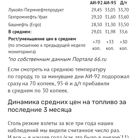
АИ-92
АИ-95
Д/т
Лукойл-Пермнефтепродукт
29,45
33,05
33,70
Газпромнефть-Урал
29,10
31,60
33,60
Башнефть (Ergo)
28,50
31,30
33,50
В среднем:
29,01
31,98
33,6
Рост/уменьшение цен в среднем
+70
+33
+30
(по отношению к предыдущей неделе
коп.
коп.
коп.
мониторинга)
*по собственным данным Портала 66.ru
Если смотреть на среднюю температуру
по городу, то за минувшие дни АИ-92 подорожал
сразу на 70 копеек, 95-й и д/т прибавили
в среднем по 30 копеек.
Динамика средних цен на топливо за
последние 3 месяца
Столь резкие взлеты за все три года наших
наблюдений мы видели считанное число раз.
И все — в начале года (как это было в январе'11)