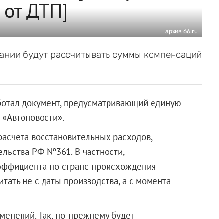
 от ДТП]
архив 66.ru
пании будут рассчитывать суммы компенсаций
ботал документ, предусматривающий единую
 «Автоновости».
асчета восстановительных расходов,
ельства РФ №361. В
частности,
оэффициента по стране происхождения
итать не с даты производства, а с момента
енений. Так, по-прежнему будет