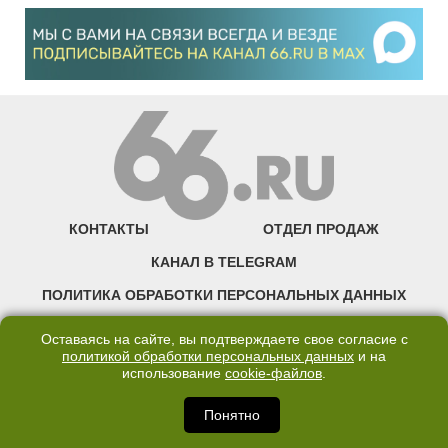
КОНТАКТЫ
ОТДЕЛ ПРОДАЖ
КАНАЛ В TELEGRAM
ПОЛИТИКА ОБРАБОТКИ ПЕРСОНАЛЬНЫХ ДАННЫХ
COOKIE
Оставаясь на сайте, вы подтверждаете свое согласие с
политикой обработки персональных данных
и на
использование
cookie-файлов
.
©2007—2025 66.RU. Воспроизведение, сообщение, доведение до всеобщего
сведения размещенных на сайте 66.RU материалов и их элементов без согласия
правообладателя запрещено. Сетевое издание «Современный портал
Понятно
Екатеринбурга — «66.ru» (18+) зарегистрировано Федеральной службой по
надзору в сфере связи, информационных технологий и массовых коммуникаций