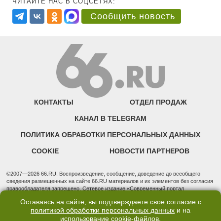
ЧИТАЙТЕ НАС В СОЦСЕТЯХ:
Сообщить новость
КОНТАКТЫ
ОТДЕЛ ПРОДАЖ
КАНАЛ В TELEGRAM
ПОЛИТИКА ОБРАБОТКИ ПЕРСОНАЛЬНЫХ ДАННЫХ
COOKIE
НОВОСТИ ПАРТНЕРОВ
©2007—2026 66.RU. Воспроизведение, сообщение, доведение до всеобщего
сведения размещенных на сайте 66.RU материалов и их элементов без согласия
правообладателя запрещено. Сетевое издание «Современный портал
Екатеринбурга — «66.ru» (18+) зарегистрировано Федеральной службой по
Оставаясь на сайте, вы подтверждаете свое согласие с
надзору в сфере связи, информационных технологий и массовых коммуникаций
политикой обработки персональных данных
и на
(Роскомнадзор). Регистрационный номер ЭЛ № ФС 77 - 76634 от 02.09.2019
использование
cookie-файлов
.
Учредитель: Общество с ограниченной ответственностью "66.ру". Юридический