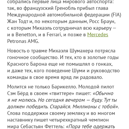
собрались первые лица мирового автоспорта:
так, во французский Гренобль прибыл глава
Международной автомобильной федерации (FIA)
Жан Тодт и, по некоторым данным, Росс Браун,
с которым Михаэль сотрудничал всю карьеру —
и в Benetton, и в Ferrari, и позже в
Mercedes
Petronas AMG.
Новость о травме Михаэля Шумахера потрясла
гоночное сообщество. И тех, кто в золотые годы
Красного Барона еще не помышлял о гонках,
и даже тех, кого поведение Шуми и руководство
команды в свое время вряд ли радовало.
Молится не только Барикелло. Молодой пилот
Сэм Бёрд в своем «твиттере» пишет:
«Обычно
я не молюсь. Но сегодня вечером — буду. Тут ты
должен победить. Старайся. Миллионы с тобой».
Слова поддержки своему земляку и во многом
наставнику пишет четырехкратный чемпион
мира Себастьян Феттель:
«Пора тебе одержать