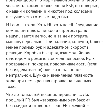
упасает та самая отключенная ESP, но поверьте,
с нашими колеями и микстом под колесами
в случае чего готовым надо быть.
И Leon — готов. Хоть FR, хоть не FR. Следование
командам пилота четкое и строгое, грань
нащупывается легко, но и за ней потерять
машину нереально. При наличии, конечно, более-
менее прямых рук и адекватной скорости
реакции. Коробка быстрая, взаимодействие
с мотором в режиме «S» молниеносное. Руль
прозрачен и покорен, поворачиваемость (если
без издевательств) близка к эталонно-
нейтральной. Шумка и вменяемая плавность
хода при нем, красная строчка на сиденьях —
тоже.
Что до тонкостей позиционирования… Да,
прошлый FR был «заряженным хетчбэком»
без скидок и оговорок. Leon FR текущий —