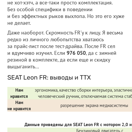
не хот-хэтч, а все-таки просто комплектация.
Без особой специфики в поведении
и без эффектных рыков выхлопа. Но это его хуже
не делает.
Даже наоборот. Скромность FR'у к лицу. Я весьма
редко из личного любопытства хватаюсь
за прайс-лист после тест-драйва. После FR сел
и вдумчиво изучил. Если
976 050
, да с зимней
резиной в комплекте, да если еще и скидку
выцыганить…
SEAT Leon FR: выводы и ТТХ
Нам
эргономика, качество сборки интерьера, эластичнос
нравится
человеческий ручник, отключаемая система ста
Нам
разрешение экрана медиасистемы
не нравится
Данные приведены для
SEAT Leon FR
c мотором 2,0 
Бензиновый двигатель с