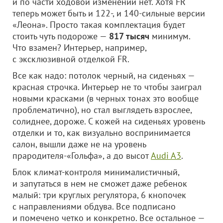
и по части ходовой изменений нет. Хотя FR
теперь может быть и 122-, и 140-сильные версии
«Леона». Просто такая комплектация будет
стоить чуть подороже —
817 тысяч
минимум.
Что взамен? Интерьер, например,
с эксклюзивной отделкой FR.
Все как надо: потолок черный, на сиденьях —
красная строчка. Интерьер не то чтобы заиграл
новыми красками (в черных тонах это вообще
проблематично), но стал выглядеть взрослее,
солиднее, дороже. С кожей на сиденьях уровень
отделки и то, как визуально воспринимается
салон, вышли даже не на уровень
прародителя-«Гольфа», а до высот
Audi A3
.
Блок климат-контроля минималистичный,
и запутаться в нем не сможет даже ребенок
малый: три круглых регулятора, 6 кнопочек
с направлениями обдува. Все подписано
и помечено четко и конкретно. Все остальное —