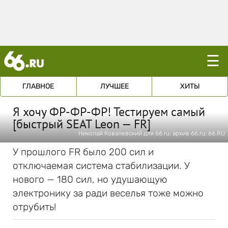
☰
ГЛАВНОЕ
ЛУЧШЕЕ
ХИТЫ
Я хочу ФР-ФР-ФР! Тестируем самый
[быстрый SEAT Leon — FR]
Николай Ковалевский для 66.ru; архив 66.ru; 66.RU
У прошлого FR было 200 сил и
отключаемая система стабилизации. У
нового — 180 сил, но удушающую
электронику за ради веселья тоже можно
отрубить!