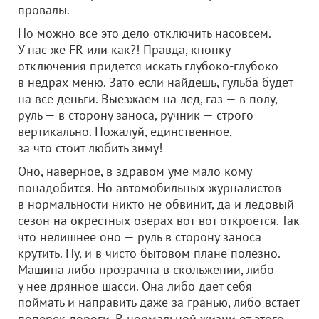
провалы.
Но можно все это дело отключить насовсем.
У нас же FR или как?! Правда, кнопку
отключения придется искать глубоко-глубоко
в недрах меню. Зато если найдешь, гульба будет
на все деньги. Выезжаем на лед, газ — в полу,
руль — в сторону заноса, ручник — строго
вертикально. Пожалуй, единственное,
за что стоит любить зиму!
Оно, наверное, в здравом уме мало кому
понадобится. Но автомобильных журналистов
в нормальности никто не обвинит, да и ледовый
сезон на окрестных озерах вот-вот откроется. Так
что нелишнее оно — руль в сторону заноса
крутить. Ну, и в чисто бытовом плане полезно.
Машина либо прозрачна в скольжении, либо
у нее дрянное шасси. Она либо дает себя
поймать и направить даже за гранью, либо встает
поперек дороги. В нормальной жизни от этого