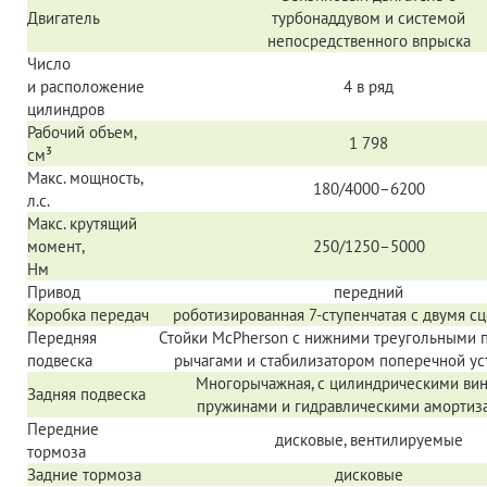
Двигатель
турбонаддувом и системой
непосредственного впрыска
Число
и расположение
4 в ряд
цилиндров
Рабочий объем,
1 798
см³
Макс. мощность,
180/4000–6200
л.с.
Макс. крутящий
момент,
250/1250–5000
Нм
Привод
передний
Коробка передач
роботизированная 7-ступенчатая с двумя с
Передняя
Стойки McPherson с нижними треугольными
подвеска
рычагами и стабилизатором поперечной ус
Многорычажная, с цилиндрическими ви
Задняя подвеска
пружинами и гидравлическими амортиз
Передние
д
исковые, вентилируемые
тормоза
Задние тормоза
дисковые