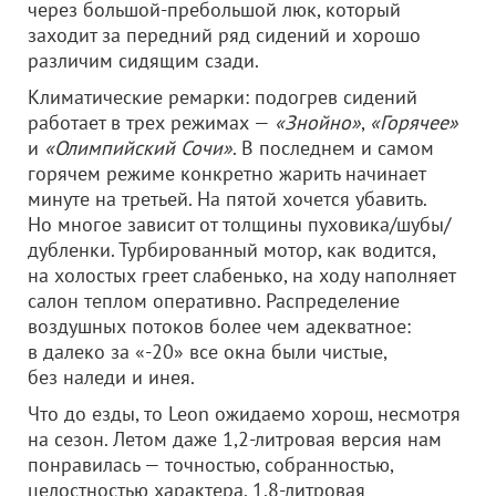
через большой-пребольшой люк, который
заходит за передний ряд сидений и хорошо
различим сидящим сзади.
Климатические ремарки: подогрев сидений
работает в трех режимах —
«Знойно»
,
«Горячее»
и
«Олимпийский Сочи»
. В последнем и самом
горячем режиме конкретно жарить начинает
минуте на третьей. На пятой хочется убавить.
Но многое зависит от толщины пуховика/шубы/
дубленки. Турбированный мотор, как водится,
на холостых греет слабенько, на ходу наполняет
салон теплом оперативно. Распределение
воздушных потоков более чем адекватное:
в далеко за «-20» все окна были чистые,
без наледи и инея.
Что до езды, то Leon ожидаемо хорош, несмотря
на сезон. Летом даже 1,2-литровая версия нам
понравилась — точностью, собранностью,
целостностью характера. 1,8-литровая