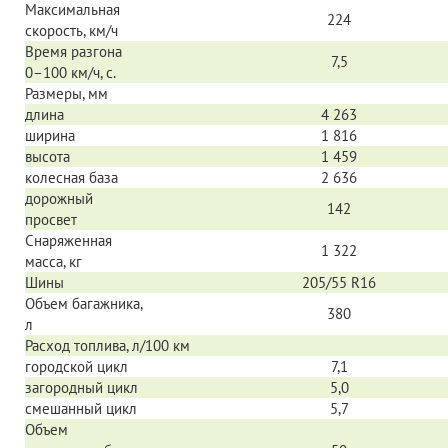
Максимальная
224
скорость, км/ч
Время разгона
7,5
0–100 км/ч,
с.
Размеры, мм
длина
4 263
ширина
1 816
высота
1 459
колесная база
2 636
дорожный
142
просвет
Снаряженная
1 322
масса, кг
Шины
205/55 R16
Объем багажника,
380
л
Расход топлива, л/100 км
городской цикл
7,1
загородный цикл
5,0
смешанный цикл
5,7
Объем