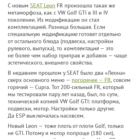
С новым
SEAT Leon
FR произошла такая же
метаморфоза, как с VW Golf GTI в III и IV
поколении. Из модификации он стал
комплектацией. Разница большая. Если
специальную
модификацию
готовят отдельно
от остального блюда (подвеска, настройки
рулевого, выпуска), то
комплектация
— это
не более чем набор приправ и добавок — чаще
эстетического, внешнего свойства.
В недавнем прошлом у SEAT было два «Леона»
сверх основного меню —
погорячее — FR
, совсем
горячий — Cupra. Тот 200-сильный FR, который
мы тестировали пару лет назад, был, по сути,
технической копией VW Golf GTI: платформа,
подвески, мотор. Настройки только другие.
Да ESP выключалась насовсем.
Новый Leon — тоже плоть от плоти Golf, только
не GTI. Потому и мотор попроще (180 сил),