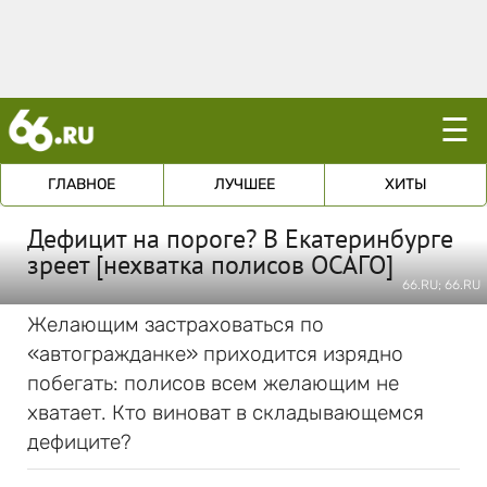
☰
ГЛАВНОЕ
ЛУЧШЕЕ
ХИТЫ
Дефицит на пороге? В Екатеринбурге
зреет [нехватка полисов ОСАГО]
66.RU; 66.RU
Желающим застраховаться по
«автогражданке» приходится изрядно
побегать: полисов всем желающим не
хватает. Кто виноват в складывающемся
дефиците?