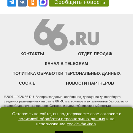
Сообщить новость
КОНТАКТЫ
ОТДЕЛ ПРОДАЖ
КАНАЛ В TELEGRAM
ПОЛИТИКА ОБРАБОТКИ ПЕРСОНАЛЬНЫХ ДАННЫХ
COOKIE
НОВОСТИ ПАРТНЕРОВ
©2007—2026 66.RU. Воспроизведение, сообщение, доведение до всеобщего
сведения размещенных на сайте 66.RU материалов и их элементов без согласия
правообладателя запрещено. Сетевое издание «Современный портал
Екатеринбурга — «66.ru» (18+) зарегистрировано Федеральной службой по
Оставаясь на сайте, вы подтверждаете свое согласие с
надзору в сфере связи, информационных технологий и массовых коммуникаций
политикой обработки персональных данных
и на
(Роскомнадзор). Регистрационный номер ЭЛ № ФС 77 - 76634 от 02.09.2019
использование
cookie-файлов
.
Учредитель: Общество с ограниченной ответственностью "66.ру". Юридический
адрес: 620014, Свердловская обл., г. Екатеринбург, ул. Бориса Ельцина, строение
3, оф. 7015 Фактический адрес редакции и отдела продаж: 620014, Свердловская