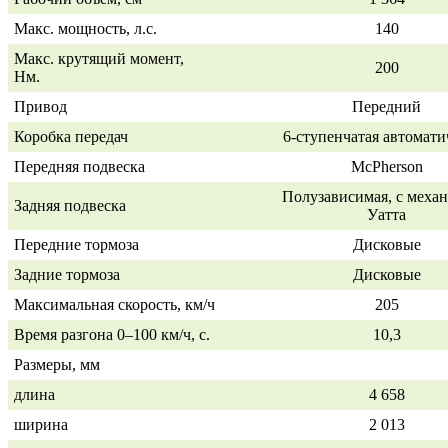
Макс. мощность, л.с.
140
Макс. крутящий момент,
200
Нм.
Привод
Передний
Коробка передач
6-ступенчатая
автомати
Передняя подвеска
McPherson
Полузависимая, с меха
Задняя подвеска
Уатта
Передние тормоза
Дисковые
Задние тормоза
Дисковые
Максимальная скорость, км/ч
205
Время разгона
0–100 км/ч,
с.
10,3
Размеры, мм
длина
4 658
ширина
2 013