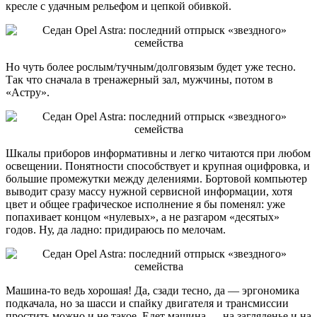
кресле с удачным рельефом и цепкой обивкой.
Но чуть более рослым/тучным/долговязым будет уже тесно.
Так что сначала в тренажерный зал, мужчины, потом в
«Астру».
Шкалы приборов информативны и легко читаются при любом
освещении. Понятности способствует и крупная оцифровка, и
большие промежутки между делениями. Бортовой компьютер
выводит сразу массу нужной сервисной информации, хотя
цвет и общее графическое исполнение я бы поменял: уже
попахивает концом «нулевых», а не разгаром «десятых»
годов. Ну, да ладно: придираюсь по мелочам.
Машина-то ведь хорошая! Да, сзади тесно, да — эргономика
подкачала, но за шасси и спайку двигателя и трансмиссии
простить можно и не такое. Едет машина — на загляденье и на