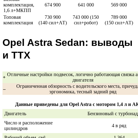
комплектация,
674 900
641 000
569 000
1,6 л+МКПП
Топовая
730 900
743 000 (150
789 000
комплектация
(140 сил+АТ)
сил+робот)
(150 сил+АТ)
Opel Astra Sedan: выводы
и ТТХ
Отличные настройки подвесок, логично работающая связка а
+
двигателя
Ограниченная обзорность с водительского места, причуд
–
эргономика, тесный задний ряд
Данные приведены для Opel Astra с мотором 1,4 л и 
Двигатель
Бензиновый с турбона
Число и расположение
4 в ряд
цилиндров
Рабочий объем, см³
1 364