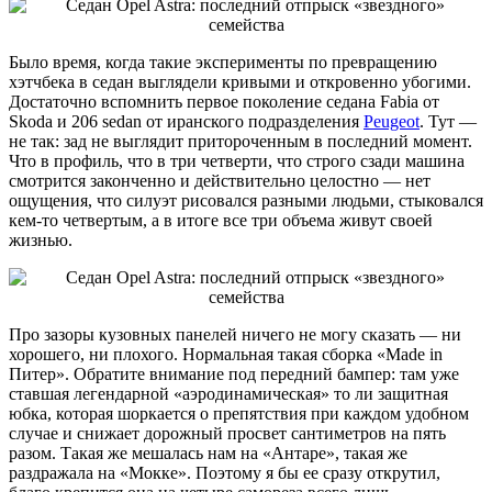
Было время, когда такие эксперименты по превращению
хэтчбека в седан выглядели кривыми и откровенно убогими.
Достаточно вспомнить первое поколение седана Fabia от
Skoda и 206 sedan от иранского подразделения
Peugeot
. Тут —
не так: зад не выглядит притороченным в последний момент.
Что в профиль, что в три четверти, что строго сзади машина
смотрится законченно и действительно целостно — нет
ощущения, что силуэт рисовался разными людьми, стыковался
кем-то четвертым, а в итоге все три объема живут своей
жизнью.
Про зазоры кузовных панелей ничего не могу сказать — ни
хорошего, ни плохого. Нормальная такая сборка «Made in
Питер». Обратите внимание под передний бампер: там уже
ставшая легендарной «аэродинамическая» то ли защитная
юбка, которая шоркается о препятствия при каждом удобном
случае и снижает дорожный просвет сантиметров на пять
разом. Такая же мешалась нам на «Антаре», такая же
раздражала на «Мокке». Поэтому я бы ее сразу открутил,