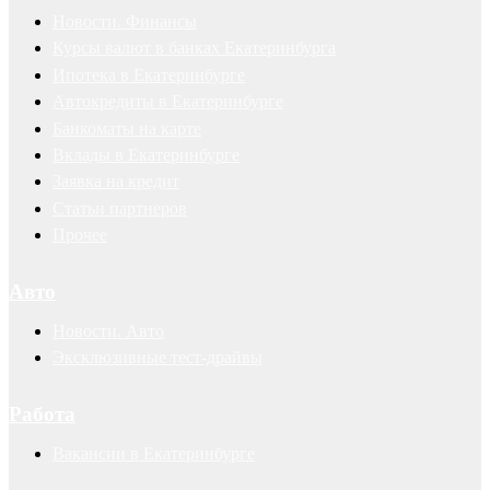
Новости. Финансы
Курсы валют в банках Екатеринбурга
Ипотека в Екатеринбурге
Автокредиты в Екатеринбурге
Банкоматы на карте
Вклады в Екатеринбурге
Заявка на кредит
Статьи партнеров
Прочее
Авто
Новости. Авто
Эксклюзивные тест-драйвы
Работа
Вакансии в Екатеринбурге