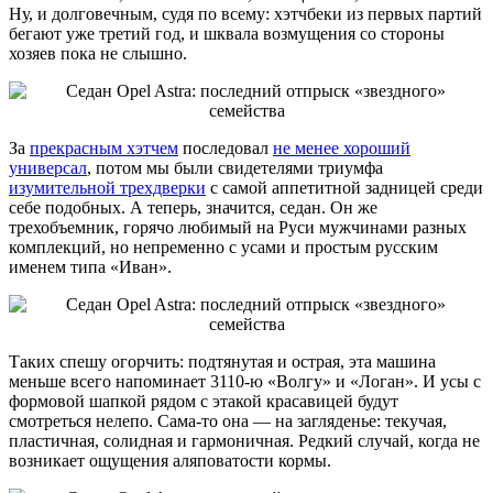
Ну, и долговечным, судя по всему: хэтчбеки из первых партий
бегают уже третий год, и шквала возмущения со стороны
хозяев пока не слышно.
За
прекрасным хэтчем
последовал
не менее хороший
универсал
, потом мы были свидетелями триумфа
изумительной трехдверки
с самой аппетитной задницей среди
себе подобных. А теперь, значится, седан. Он же
трехобъемник, горячо любимый на Руси мужчинами разных
комплекций, но непременно с усами и простым русским
именем типа «Иван».
Таких спешу огорчить: подтянутая и острая, эта машина
меньше всего напоминает 3110-ю «Волгу» и «Логан». И усы с
формовой шапкой рядом с этакой красавицей будут
смотреться нелепо. Сама-то она — на загляденье: текучая,
пластичная, солидная и гармоничная. Редкий случай, когда не
возникает ощущения аляповатости кормы.