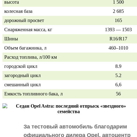
высота
1 500
колесная база
2 685
дорожный просвет
165
Снаряженная масса, кг
1393 — 1503
Шины
R16/R17
Объем багажника, л
460–1010
Расход топлива, л/100 км
городской цикл
8.9
загородный цикл
5.2
смешанный цикл
6,6
Емкость топливного бака, л
56
За тестовый автомобиль благодарим
официального дилера Opel, автоцентр