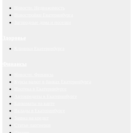
Новости. Недвижимость
Новостройки Екатеринбурга
Загородные дома и поселки
Здоровье
Клиники Екатеринбурга
Финансы
Новости. Финансы
Курсы валют в банках Екатеринбурга
Ипотека в Екатеринбурге
Автокредиты в Екатеринбурге
Банкоматы на карте
Вклады в Екатеринбурге
Заявка на кредит
Статьи партнеров
Прочее