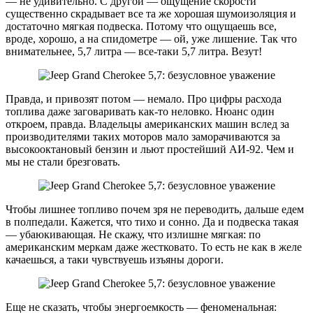
— не удивительно. С другой — ощущение скорости
существенно скрадывает все та же хорошая шумоизоляция и
достаточно мягкая подвеска. Потому что ощущаешь все,
вроде, хорошо, а на спидометре — ой, уже лишение. Так что
внимательнее, 5,7 литра — все-таки 5,7 литра. Везут!
Правда, и привозят потом — немало. Про цифры расхода
топлива даже заговаривать как-то неловко. Нюанс один
откроем, правда. Владельцы американских машин вслед за
производителями таких моторов мало заморачиваются за
высокооктановый бензин и льют простейший АИ-92. Чем и
мы не стали брезговать.
Чтобы лишнее топливо почем зря не переводить, дальше едем
в полпедали. Кажется, что тихо и сонно. Да и подвеска такая
— убаюкивающая. Не скажу, что излишне мягкая: по
американским меркам даже жестковато. То есть не как в желе
качаешься, а таки чувствуешь изъяны дороги.
Еще не сказать, чтобы энергоемкость — феноменальная: