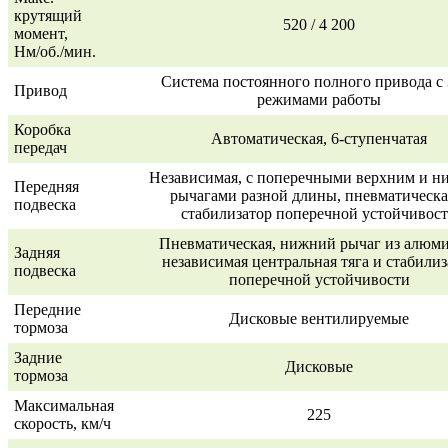
крутящий
520 / 4 200
момент,
Нм/об./мин.
Система постоянного полного привода с 
Привод
режимами работы
Коробка
Автоматическая, 6-ступенчатая
передач
Независимая, с поперечными верхним и 
Передняя
рычагами разной длины, пневматическа
подвеска
стабилизатор поперечной устойчивос
Пневматическая, нижний рычаг из алюми
Задняя
независимая центральная тяга и стабилиз
подвеска
поперечной устойчивости
Передние
Дисковые вентилируемые
тормоза
Задние
Дисковые
тормоза
Максимальная
225
скорость, км/ч