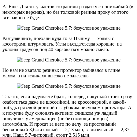
А. Еще. Для энтузиастов сохранили раздатку с понижайкой (в
некоторых версиях), но без толковой резины проку от этого
все равно не будет.
Разгулявшись, поехали куда-то за Пышму — холмы с
косогорами штурмовать. Углы въезда/съезда хорошие, на
уклоны градусов под 40 карабкаться можно смело.
Но нам не хватало резины: протектор забивался в глине
махом, а на «сликах» высоко не залезешь.
Так что, если надумаете брать, то перед покупкой стоит сразу
озаботиться даже не шоссейной, не кроссоверной, а какой-
нибудь грязевой резиной с глубоким рисунком протектора. А
к покупке буду склонять активно: слишком уж ладный
получился у американцев (не без помощи немцев)
автомобиль. И просят за него по делу: за простенький
бензиновый 3,6-литровый — 2,13 млн, за дизельный — 2,37
млн. Наш, 5,7-литровый, стоит 2,515 млн.