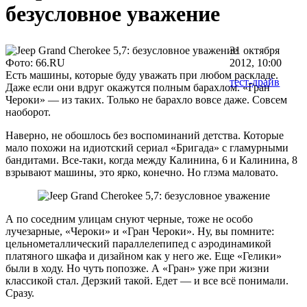
безусловное уважение
31 октября
Фото: 66.RU
2012, 10:00
Есть машины, которые буду уважать при любом раскладе.
тест-драйв
Даже если они вдруг окажутся полным барахлом. «Гран
Чероки» — из таких. Только не барахло вовсе даже. Совсем
наоборот.
Наверно, не обошлось без воспоминаний детства. Которые
мало похожи на идиотский сериал «Бригада» с гламурными
бандитами. Все-таки, когда между Калинина, 6 и Калинина, 8
взрывают машины, это ярко, конечно. Но глэма маловато.
А по соседним улицам снуют черные, тоже не особо
лучезарные, «Чероки» и «Гран Чероки». Ну, вы помните:
цельнометаллический параллелепипед с аэродинамикой
платяного шкафа и дизайном как у него же. Еще «Гелики»
были в ходу. Но чуть попозже. А «Гран» уже при жизни
классикой стал. Дерзкий такой. Едет — и все всё понимали.
Сразу.