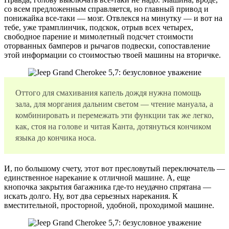
со всем предложенным справляется, но главный привод и
понижайка все-таки — мозг. Отвлекся на минутку — и вот на
тебе, уже трамплинчик, подскок, отрыв всех четырех,
свободное парение и мимолетный подсчет стоимости
оторванных бамперов и рычагов подвески, сопоставление
этой информации со стоимостью твоей машины на вторичке.
Оттого для смахивания капель дождя нужна помощь
зала, для моргания дальним светом — чтение мануала, а
комбинировать и перемежать эти функции так же легко,
как, стоя на голове и читая Канта, дотянуться кончиком
языка до кончика носа.
И, по большому счету, этот вот пресловутый переключатель —
единственное нарекание к отличной машине. А, еще
кнопочка закрытия багажника где-то неудачно спрятана —
искать долго. Ну, вот два серьезных нарекания. К
вместительной, просторной, удобной, проходимой машине.