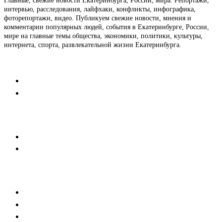
Главные, свежие новости Екатеринбурга, России, мира. Репортажи,
интервью, расследования, лайфхаки, конфликты, инфографика,
фоторепортажи, видео. Публикуем свежие новости, мнения и
комментарии популярных людей, события в Екатеринбурге, России,
мире на главные темы общества, экономики, политики, культуры,
интернета, спорта, развлекательной жизни Екатеринбурга.
Контакты
Редакция
Коммерческий отдел
Напишите нам
Мобильная версия
Пользовательское соглашение
Реклама
Медиакит
Баннерная реклама
Текстовые форматы