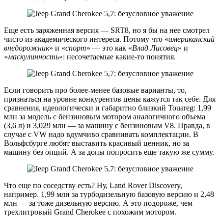
Еще есть заряженная версия — SRT8, но я бы на нее смотрел
чисто из академического интереса. Потому что «
американский
внедорожник
» и «
спорт
» — это как «
Влад Лисовец
» и
«
маскулинность
»: несочетаемые какие-то понятия.
Если говорить про более-менее базовые варианты, то,
признаться на уровне конкурентов цены кажутся так себе. Для
сравнения, идеологически и габаритно близкий Touareg: 1,99
млн за модель с бензиновым мотором аналогичного объема
(3,6 л) и 3,029 млн — за машину с бензиновым V8. Правда, в
случае с VW надо вдумчиво сравнивать комплектации. В
Вольфсбурге любят выставить красивый ценник, но за
машину без опций. А за допы попросить еще такую же сумму.
Что еще по соседству есть? Ну, Land Rover Discovery,
например. 1,99 млн за турбодизельную базовую версию и 2,48
млн — за тоже дизельную версию. А это подороже, чем
трехлитровый Grand Cherokee с похожим мотором.