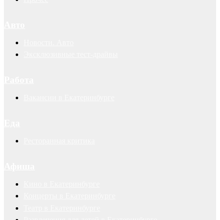
Авто
Новости. Авто
Эксклюзивные тест-драйвы
Работа
Вакансии в Екатеринбурге
Еда
Ресторанная критика
Афиша
Кино в Екатеринбурге
Концерты в Екатеринбурге
Театр в Екатеринбурге
Развлечения для детей в Екатеринбурге