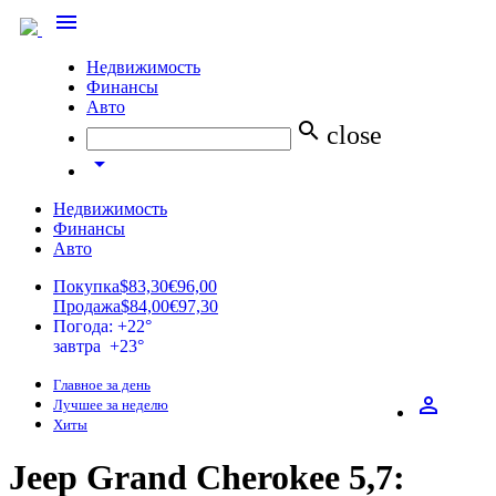
menu
Недвижимость
Финансы
Авто
search
close
arrow_drop_down
Недвижимость
Финансы
Авто
Покупка
$83,30
€96,00
Продажа
$84,00
€97,30
Погода: +22°
завтра +23°
Главное за день
perm_identity
Лучшее за неделю
Хиты
Jeep Grand Cherokee 5,7: