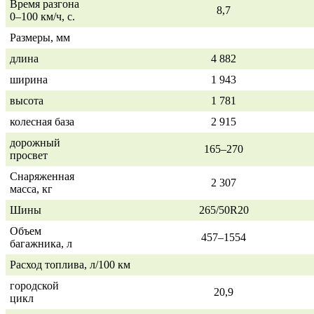
Время разгона
8,7
0–100 км/ч,
с.
Размеры, мм
длина
4 882
ширина
1 943
высота
1 781
колесная база
2 915
дорожный
165–270
просвет
Снаряженная
2 307
масса, кг
Шины
265/50R20
Объем
457–1554
багажника, л
Расход топлива, л/100 км
городской
20,9
цикл