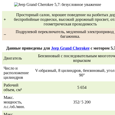
Просторный салон, хорошее поведение на разбитых дор
+
беспробойные подвески, высокий дорожный просвет, от
геометрическая проходимость
Подрулевой переключатель, медленный электропривод 
–
багажника.
Данные приведены для
Jeep Grand Cherokee
с мотором 5,
Бензиновый с последовательным многото
Двигатель
впрыском
Число и
V-образный, 8 цилиндров, бензиновый, угол
расположение
90°
цилиндров
Рабочий
5 654
объем, см³
Макс.
мощность,
352/ 5 200
л.с./об./мин.
Макс.