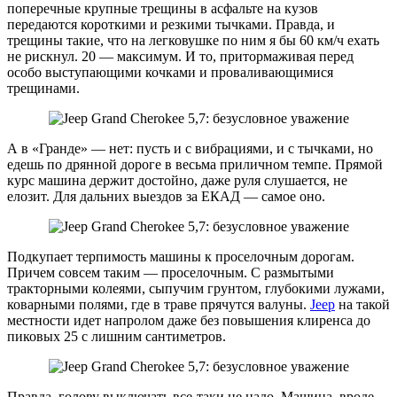
поперечные крупные трещины в асфальте на кузов
передаются короткими и резкими тычками. Правда, и
трещины такие, что на легковушке по ним я бы 60 км/ч ехать
не рискнул. 20 — максимум. И то, притормаживая перед
особо выступающими кочками и проваливающимися
трещинами.
А в «Гранде» — нет: пусть и с вибрациями, и с тычками, но
едешь по дрянной дороге в весьма приличном темпе. Прямой
курс машина держит достойно, даже руля слушается, не
елозит. Для дальних выездов за ЕКАД — самое оно.
Подкупает терпимость машины к проселочным дорогам.
Причем совсем таким — проселочным. С размытыми
тракторными колеями, сыпучим грунтом, глубокими лужами,
коварными полями, где в траве прячутся валуны.
Jeep
на такой
местности идет напролом даже без повышения клиренса до
пиковых 25 с лишним сантиметров.
Правда, голову выключать все-таки не надо. Машина, вроде,