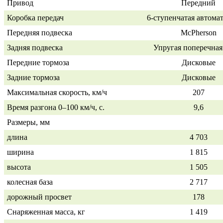
Привод
Передний
Коробка передач
6-ступенчатая
автомат
Передняя подвеска
McPherson
Задняя подвеска
Упругая поперечная
Передние тормоза
Дисковые
Задние тормоза
Дисковые
Максимальная скорость, км/ч
207
Время разгона
0–100 км/ч,
с.
9,6
Размеры, мм
длина
4 703
ширина
1 815
высота
1 505
колесная база
2 717
дорожный просвет
178
Снаряженная масса, кг
1 419