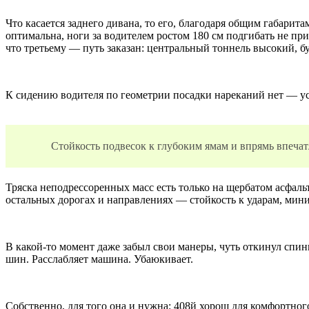
Что касается заднего дивана, то его, благодаря общим габари
оптимальна, ноги за водителем ростом 180 см подгибать не при
что третьему — путь заказан: центральный тоннель высокий, б
К сидению водителя по геометрии посадки нареканий нет — усе
Стойкость подвесок к глубоким ямам и впрямь впечатл
Тряска неподрессоренных масс есть только на щербатом асфаль
остальных дорогах и направлениях — стойкость к ударам, мин
В какой-то момент даже забыл свои манеры, чуть откинул спи
шин. Расслабляет машина. Убаюкивает.
Собственно, для того она и нужна: 408й хорош для комфортно