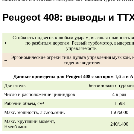
Peugeot 408: выводы и ТТ
Стойкость подвесок к любым ударам, высокая плавность х
+
по разбитым дорогам. Резвый турбомотор, выверенн
управляемость.
Эргономические огрехи типа пульта управления музыкой, 
–
сидение водителя
Данные приведены для Peugeot 408 с мотором 1,6 л и
Двигатель
Бензиновый с турбон
Число и расположение цилиндров
4 в ряд
Рабочий объем, см³
1 598
Макс. мощность, л.с./об./мин.
150/6000
Макс. крутящий момент,
240/1400
Нм/об./мин.