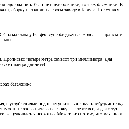
 то внедорожники. Если не внедорожники, то трехобъемники. В
ли, сборку наладили на своем заводе в Калуге. Получился
к 3–4 назад была у Peugeot супербюджетная модель — иранский
о выше.
ны. Прописью: четыре метра семьсот три миллиметра. Для
,6 сантиметра длиннее!
мерах багажника.
ная, с углублениями под огнетушитель и какую-нибудь аптечку.
имости плохого ничего не скажу — влезет все, и даже чуть
го, защелкивается неохотно. Может, это потому что механизм