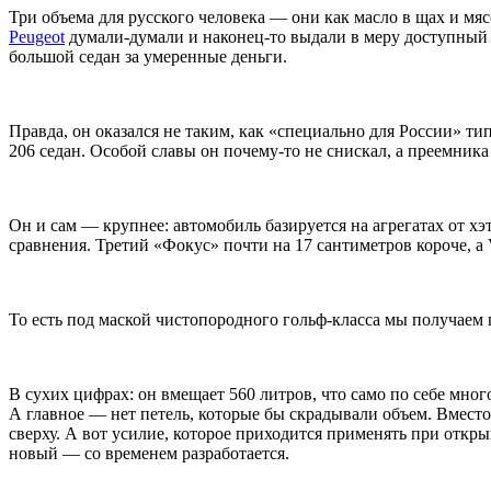
Три объема для русского человека — они как масло в щах и мяс
Peugeot
думали-думали и наконец-то выдали в меру доступный 
большой седан за умеренные деньги.
Правда, он оказался не таким, как «специально для России» т
206 седан. Особой славы он почему-то не снискал, а преемника
Он и сам — крупнее: автомобиль базируется на агрегатах от хэ
сравнения. Третий «Фокус» почти на 17 сантиметров короче, а
То есть под маской чистопородного гольф-класса мы получаем п
В сухих цифрах: он вмещает 560 литров, что само по себе мног
А главное — нет петель, которые бы скрадывали объем. Вмест
сверху. А вот усилие, которое приходится применять при откр
новый — со временем разработается.