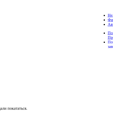
Не
Фи
Ав
По
Пр
По
за
али покататься.