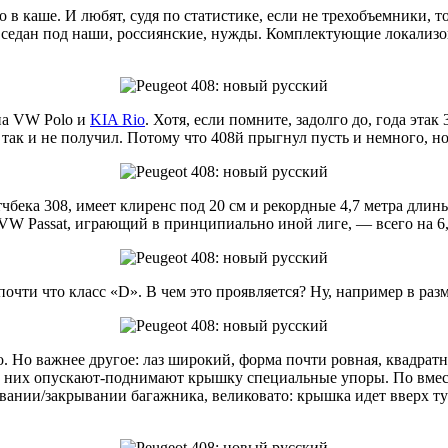
о в каше. И любят, судя по статистике, если не трехобъемники,
седан под наши, россиянские, нужды. Комплектующие локализова
ипа VW Polo и
KIA Rio
. Хотя, если помните, задолго до, года эта
 так и не получил. Потому что 408й прыгнул пусть и немного, н
тчбека 308, имеет клиренс под 20 см и рекордные 4,7 метра дли
 VW Passat, играющий в принципиально иной лиге, — всего на 6
очти что класс «D». В чем это проявляется? Ну, например в раз
о. Но важнее другое: лаз широкий, форма почти ровная, квадрат
о них опускают-поднимают крышку специальные упоры. По вмест
ывании/закрывании багажника, великовато: крышка идет вверх ту