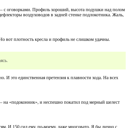
ть — с оговорками. Профиль хороший, высота подушки над полом
 дефлекторы воздуховодов в задней стенке подлокотника. Жаль,
Но вот плотность кресла и профиль не слишком удачны.
ясь.
о. И это единственная претензия к плавности хода. На всех
 — на «подоконник», и неспешно покатил под мерный шелест
. И 150 сил ему, по-моему, даже многовато. Я бы лично с