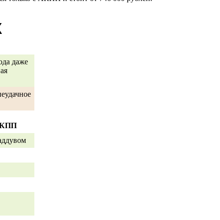
Х
ода даже
ая
неудачное
 АКПП
аддувом