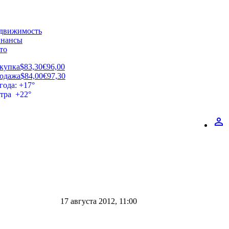
движимость
нансы
то
купка
$83,30
€96,00
одажа
$84,00
€97,30
года: +17°
втра +22°
perm_identity
17 августа 2012, 11:00