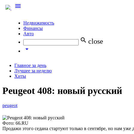
menu
Недвижимость
Финансы
Авто
search
close
arrow_drop_down
Главное за день
Лучшее за неделю
Хиты
Peugeot 408: новый русский
peugeot
Фото: 66.RU
Продажи этого седана стартуют только в сентябре, но нам уже д