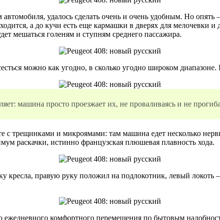
там автомобиля, удалось сделать очень и очень удобным. Но опя
ходится, а до кучи есть еще кармашки в дверях для мелочевки и
удет мешаться голеням и ступням среднего пассажира.
сться можно как угодно, в сколько угодно широком диапазоне. 
яет: машина просто проезжает их, не проваливаясь и не прогиба
те с трещинками и микроямами: там машина едет несколько нервн
имум раскачки, истинно французская плюшевая плавность хода.
нку кресла, правую руку положил на подлокотник, левый локоть
го ежедневного комфортного перемещения по бытовым надобностям