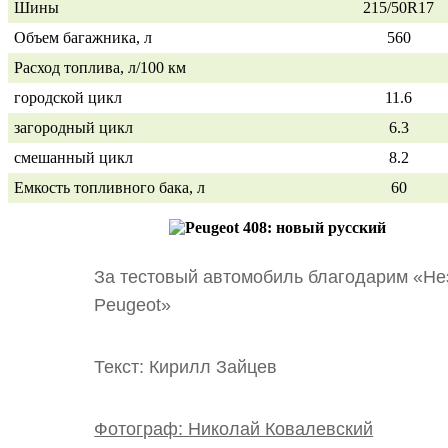
Шины
215/50R17
Объем багажника, л
560
Расход топлива, л/100 км
городской цикл
11.6
загородный цикл
6.3
смешанный цикл
8.2
Емкость топливного бака, л
60
За тестовый автомобиль благодарим «Не
Peugeot»
Текст: Кирилл Зайцев
Фотограф: Николай Ковалевский