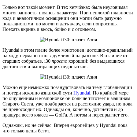
Только вот такой момент. В тех хетчбэках была неуловимая
многогранность, нюансы характера. При неплохой плавности
хода и аналогичном оснащении они могли быть разумно-
покладистыми, но могли и дать жару, если попросишь.
Поехать вкривь и вкось, бойко и с огоньком.
Hyundai в этом плане более монотонен: дотошно-правильный
на ходу, перманентно задумчивый на разгоне. В отличие от
старших собратьев, i30
просто
хороший: без выдающихся
достоинств и выпирающих недостатков.
Можно еще немножко позанудствовать на тему глобализации
и потери исконно азиатской сути
Hyundai
. По крайней мере
по ощущениям и компоновке он больше тяготеет к машинам
Старого Света, уже подбирается на расстояние удара, но пока
не превосходит их. Однажды он, конечно, дотянется и до
пращура всего класса — Golf'а. А потом и перепрыгнет его.
Однажды, но не сейчас. Вперед европейцев у Hyundai пока
что только цены бегут.