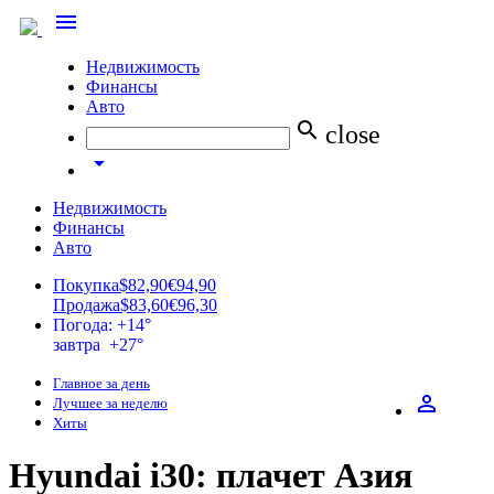
menu
Недвижимость
Финансы
Авто
search
close
arrow_drop_down
Недвижимость
Финансы
Авто
Покупка
$82,90
€94,90
Продажа
$83,60
€96,30
Погода: +14°
завтра +27°
Главное за день
perm_identity
Лучшее за неделю
Хиты
Hyundai i30: плачет Азия