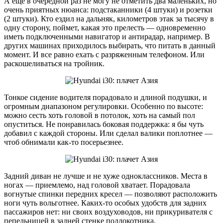
А еще в очередной раз не могу не отметить два маленьких, но
очень приятных нюанса: подстаканники (4 штуки) и розетки
(2 штуки). Кто ездил на дальняк, километров этак за тысячу в
одну сторону, поймет, какая это прелесть — одновременно
иметь подключенными навигатор и антирадар, например. В
других машинах приходилось выбирать, что питать в данный
момент. И все равно ехать с разряженным телефоном. Или
раскошеливаться на тройник.
Тонкое сидение водителя порадовало и длиной подушки, и
огромным диапазоном регулировки. Особенно по высоте:
можно сесть хоть головой в потолок, хоть на самый пол
опуститься. Не понравилась боковая поддержка: я бы чуть
добавил с каждой стороны. Или сделал валики поплотнее —
чтоб обнимали как-то посерьезнее.
Задний диван не лучше и не хуже одноклассников. Места в
ногах — приемлемо, над головой хватает. Порадовала
вогнутые спинки передних кресел — позволяют расположить
ноги чуть вольготнее. Каких-то особых удобств для задних
пассажиров нет: ни своих воздуховодов, ни прикуривателя с
пепельницей в задней стенке подлокотника.