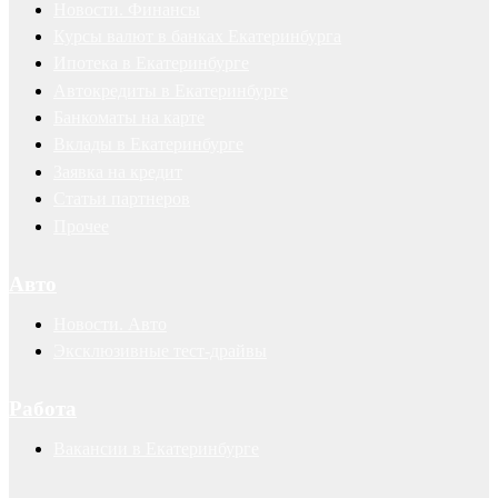
Новости. Финансы
Курсы валют в банках Екатеринбурга
Ипотека в Екатеринбурге
Автокредиты в Екатеринбурге
Банкоматы на карте
Вклады в Екатеринбурге
Заявка на кредит
Статьи партнеров
Прочее
Авто
Новости. Авто
Эксклюзивные тест-драйвы
Работа
Вакансии в Екатеринбурге