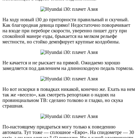
На ходу новый i30 до приторности правильный и скучный.
Как благородная девица прямо! Недостаточно поворачивает
на входе при переборе скорости, уверенно пишет дугу при
спокойной манере езды, брыкается на мелком рельефе
местности, но стойко демпфирует крупные колдобины.
Не качается и не рыскает на прямой. Ожидаемо хорошо
замедляется под давлением на длинноходную педаль тормоза.
Но вот искорки в повадках никакой, конечно же. Ехать на нем
так же «весело», как смотреть репортажи о надоях на
провинциальном ТВ: сделано толково и гладко, но скука
страшная.
По-настоящему придраться могу только к поведению
автомата. Тут тоже — сплошное «Евро». На спидометре — 30
км/ч, а он уже едет на 5 (!) передаче. Ни о какой эластичности,