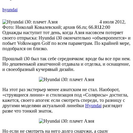
hyundai
4 июля 2012,
Фото: Николай Ковалевский; архив 66.ru; 66.RU
12:00
Однажды наступит тот день, когда Азия насовсем потеряет
своего отпрыска: Hyundai i30 окончательно «объевропеится» и
побьет Volkswagen Golf по всем параметрам. По крайней мере,
подобрался он близко.
Прошлый i30 был так себе середнячком: вроде бы все при нем.
Но дешевенькой азиатчиной отдавала и отделка, и оснащение,
и своеобразный кучерявый дизайн.
На этот раз экстерьер менее азиатским не стал. Наоборот,
«струящиеся линии» и стилизация под «Солярисы» достигла,
кажется, своего апогея: если смотреть спереди, то разницу с
другими моделями актуальной линейки
Hyundai
разглядит
разве что тонкий знаток.
Но если не смотреть на него долго снаружи, а сразу