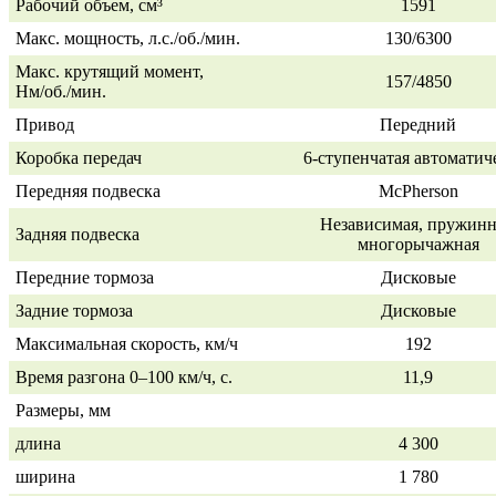
Рабочий объем, см³
1591
Макс. мощность, л.с./об./мин.
130/6300
Макс. крутящий момент,
157/4850
Нм/об./мин.
Привод
Передний
Коробка передач
6-ступенчатая
автоматич
Передняя подвеска
McPherson
Независимая, пружинн
Задняя подвеска
многорычажная
Передние тормоза
Дисковые
Задние тормоза
Дисковые
Максимальная скорость, км/ч
192
Время разгона
0–100 км/ч,
с.
11,9
Размеры, мм
длина
4 300
ширина
1 780