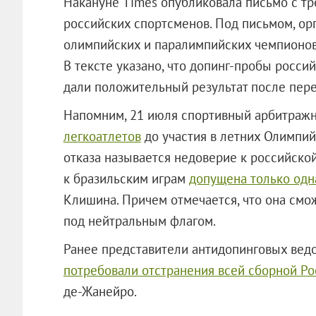
Накануне Times опубликовала письмо с т
российских спортсменов. Под письмом, орг
олимпийских и паралимпийских чемпионов, 
В тексте указано, что допинг-пробы росси
дали положительный результат после пер
Напомним, 21 июля спортивный арбитраж
легкоатлетов
до участия в летних Олимпий
отказа называется недоверие к российской
к бразильским играм
допущена только одн
Клишина. Причем отмечается, что она смо
под нейтральным флагом.
Ранее представители антидопинговых ведо
потребовали отстранения всей сборной Ро
де-Жанейро.