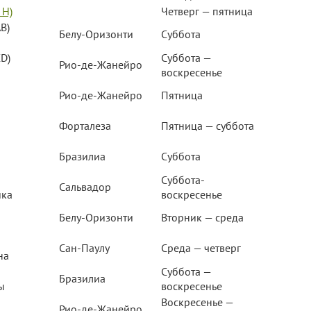
 Н)
Четверг — пятница
B)
Белу-Оризонти
Суббота
D)
Суббота —
Рио-де-Жанейро
воскресенье
Рио-де-Жанейро
Пятница
Форталеза
Пятница — суббота
Бразилиа
Суббота
Суббота-
Сальвадор
ика
воскресенье
Белу-Оризонти
Вторник — среда
Сан-Паулу
Среда — четверг
на
Суббота —
Бразилиа
ы
воскресенье
Воскресенье —
Рио-де-Жанейро