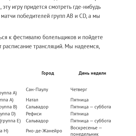
 эту игру придется смотреть где-нибудь
матчи победителей групп АВ и СD, а мы
ься к фестивалю болельщиков и пойдете
т расписание трансляций. Мы надеемся,
Город
День недели
Сан-Паулу
Четверг
руппа А)
ппа А)
Натал
Пятница
руппа В)
Сальвадор
Пятница — суббота
уппа D)
Рефиси
Пятница
группа E)
Сальвадор
Пятница — суббота
Воскресенье —
а H)
Рио-де-Жанейро
понедельник