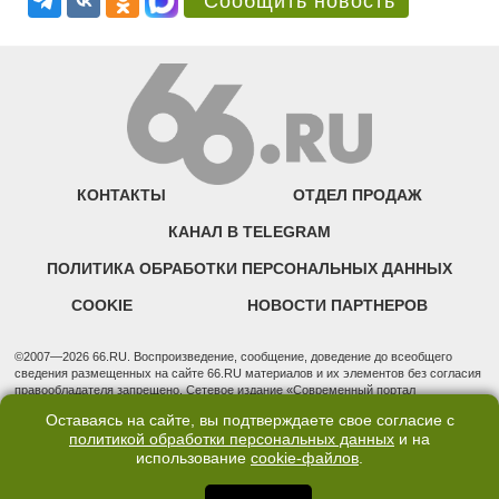
Сообщить новость
КОНТАКТЫ
ОТДЕЛ ПРОДАЖ
КАНАЛ В TELEGRAM
ПОЛИТИКА ОБРАБОТКИ ПЕРСОНАЛЬНЫХ ДАННЫХ
COOKIE
НОВОСТИ ПАРТНЕРОВ
©2007—2026 66.RU. Воспроизведение, сообщение, доведение до всеобщего
сведения размещенных на сайте 66.RU материалов и их элементов без согласия
правообладателя запрещено. Сетевое издание «Современный портал
Екатеринбурга — «66.ru» (18+) зарегистрировано Федеральной службой по
Оставаясь на сайте, вы подтверждаете свое согласие с
надзору в сфере связи, информационных технологий и массовых коммуникаций
политикой обработки персональных данных
и на
(Роскомнадзор). Регистрационный номер ЭЛ № ФС 77 - 76634 от 02.09.2019
использование
cookie-файлов
.
Учредитель: Общество с ограниченной ответственностью "66.ру". Юридический
адрес: 620014, Свердловская обл., г. Екатеринбург, ул. Бориса Ельцина, строение
3, оф. 7015 Фактический адрес редакции и отдела продаж: 620014, Свердловская