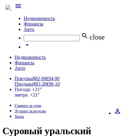
menu
Недвижимость
Финансы
Авто
search
close
arrow_drop_down
Недвижимость
Финансы
Авто
Покупка
$82,90
€94,90
Продажа
$83,20
€96,10
Погода: +21°
завтра +21°
Главное за день
perm_identity
Лучшее за неделю
Хиты
Суровый уральский