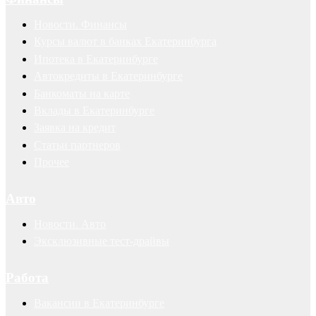
Новости. Финансы
Курсы валют в банках Екатеринбурга
Ипотека в Екатеринбурге
Автокредиты в Екатеринбурге
Банкоматы на карте
Вклады в Екатеринбурге
Заявка на кредит
Статьи партнеров
Прочее
Авто
Новости. Авто
Эксклюзивные тест-драйвы
Работа
Вакансии в Екатеринбурге