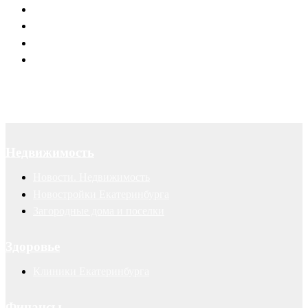
Юридическое обслуживание
Договоры
Суды
Авторские права
Недвижимость
Новости. Недвижимость
Новостройки Екатеринбурга
Загородные дома и поселки
Здоровье
Клиники Екатеринбурга
Финансы