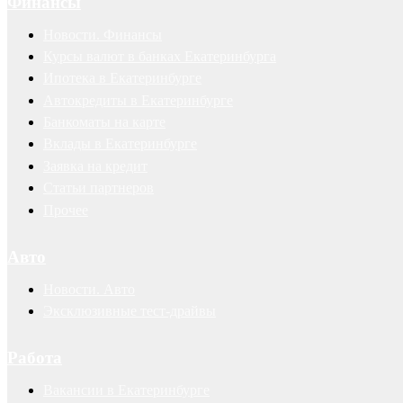
Финансы
Новости. Финансы
Курсы валют в банках Екатеринбурга
Ипотека в Екатеринбурге
Автокредиты в Екатеринбурге
Банкоматы на карте
Вклады в Екатеринбурге
Заявка на кредит
Статьи партнеров
Прочее
Авто
Новости. Авто
Эксклюзивные тест-драйвы
Работа
Вакансии в Екатеринбурге