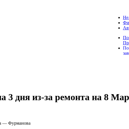
Не
Фи
Ав
По
Пр
По
за
 3 дня из-за ремонта на 8 М