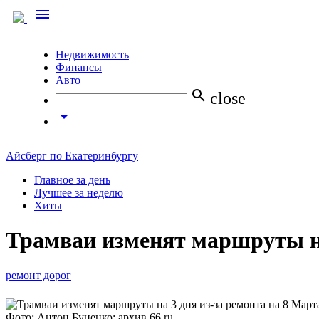
menu
Недвижимость
Финансы
Авто
search
close
arrow_drop_down
Айсберг по Екатеринбургу
Главное за день
Лучшее за неделю
Хиты
Трамваи изменят маршруты на
ремонт дорог
Фото: Антон Буценко; архив 66.ru