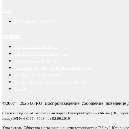
Еда
Ресторанная критика
Афиша
Кино в Екатеринбурге
Концерты в Екатеринбурге
Театр в Екатеринбурге
Развлечения для детей в Екатеринбурге
Клубы в Екатеринбурге
Расписание матчей в Екатеринбурге
Разное
©2007—2025 66.RU. Воспроизведение, сообщение, доведение д
Сетевое издание «Современный портал Екатеринбурга — «66.ru» (18+) заре
номер ЭЛ № ФС 77 - 76634 от 02.09.2019
Учредитель: Общество с ограниченной ответственностью "66.ру". Юридический