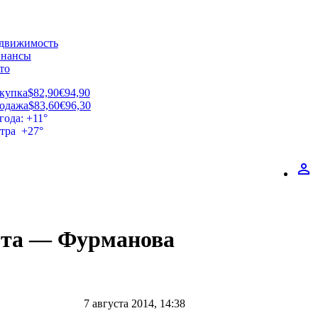
движимость
нансы
то
купка
$82,90
€94,90
одажа
$83,60
€96,30
года: +11°
втра +27°
perm_identity
арта — Фурманова
7 августа 2014, 14:38