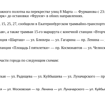
жного полотна на перекрестке улиц 8 Марта — Фурманова с 23:30 
ирк» до остановки «Фрунзе» в обоих направлениях.
4, 15, 25, 27, сообщили в Екатеринбургском трамвайно-транспор
я», а также трамваи 15-го маршрута с конечной станции «Вторч
танция «Шарташ» — ул. Блюхера — ул. Гагарина — пр. Ленина —
 станция «Площадь I пятилетки» — пр. Космонавтов — ул. Челю
 части города по следующим схемам:
ская — ул. Радищева — ул. Куйбышева — ул. Луначарского — пр.
ая — ул. Московская — пр. Ленина — ул. Луначарского — ул. Куйб