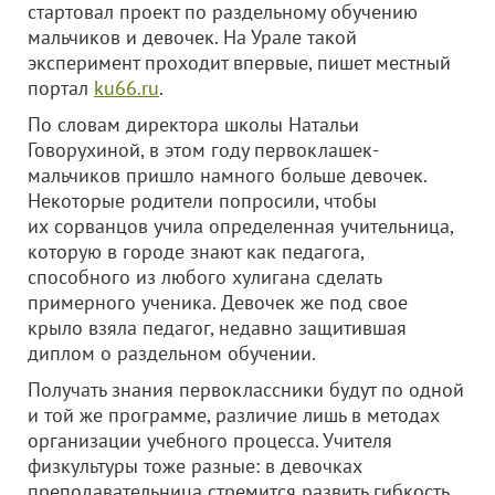
стартовал проект по раздельному обучению
мальчиков и девочек. На Урале такой
эксперимент проходит впервые, пишет местный
портал
ku66.ru
.
По словам директора школы Натальи
Говорухиной, в этом году первоклашек-
мальчиков пришло намного больше девочек.
Некоторые родители попросили, чтобы
их сорванцов учила определенная учительница,
которую в городе знают как педагога,
способного из любого хулигана сделать
примерного ученика. Девочек же под свое
крыло взяла педагог, недавно защитившая
диплом о раздельном обучении.
Получать знания первоклассники будут по одной
и той же программе, различие лишь в методах
организации учебного процесса. Учителя
физкультуры тоже разные: в девочках
преподавательница стремится развить гибкость,