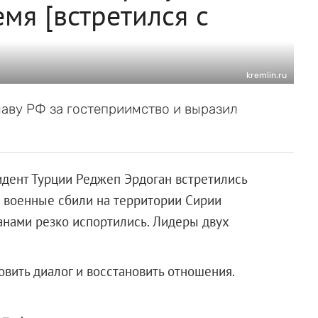
мя [встретился с
kremlin.ru
аву РФ за гостеприимство и выразил
дент Турции Реджеп Эрдоган встретились
е военные сбили на территории Сирии
анами резко испортились. Лидеры двух
овить диалог и восстановить отношения.