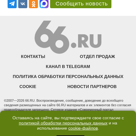
Сообщить новость
КОНТАКТЫ
ОТДЕЛ ПРОДАЖ
КАНАЛ В TELEGRAM
ПОЛИТИКА ОБРАБОТКИ ПЕРСОНАЛЬНЫХ ДАННЫХ
COOKIE
НОВОСТИ ПАРТНЕРОВ
©2007—2026 66.RU. Воспроизведение, сообщение, доведение до всеобщего
сведения размещенных на сайте 66.RU материалов и их элементов без согласия
правообладателя запрещено. Сетевое издание «Современный портал
Екатеринбурга — «66.ru» (18+) зарегистрировано Федеральной службой по
Оставаясь на сайте, вы подтверждаете свое согласие с
надзору в сфере связи, информационных технологий и массовых коммуникаций
политикой обработки персональных данных
и на
(Роскомнадзор). Регистрационный номер ЭЛ № ФС 77 - 76634 от 02.09.2019
использование
cookie-файлов
.
Учредитель: Общество с ограниченной ответственностью "66.ру". Юридический
адрес: 620014, Свердловская обл., г. Екатеринбург, ул. Бориса Ельцина, строение