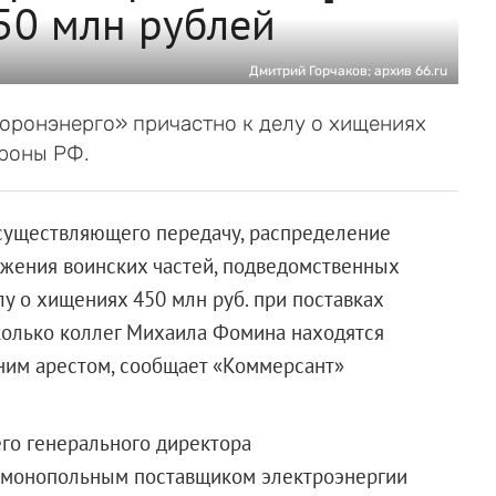
50 млн рублей
Дмитрий Горчаков; архив 66.ru
боронэнерго» причастно к делу о хищениях
ороны РФ.
существляющего передачу, распределение
бжения воинских частей, подведомственных
у о хищениях 450 млн руб. при поставках
олько коллег Михаила Фомина находятся
ним арестом, сообщает «Коммерсант»
го генерального директора
е монопольным поставщиком электроэнергии