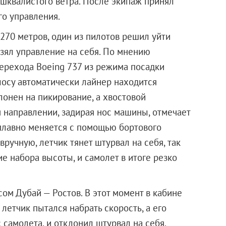
 шквалистого ветра. После экипаж принял
го управления.
270 метров, один из пилотов решил уйти
взял управление на себя. По мнению
перехода Boeing 737 из режима посадки
лосу автоматически лайнер находится
лонен на пикирование, а хвостовой
 направлении, задирая нос машины, отмечает
плавно меняется с помощью бортового
ручную, летчик тянет штурвал на себя, так
ие набора высоты, и самолет в итоге резко
сом Дубай — Ростов. В этот момент в кабине
етчик пытался набрать скорость, а его
 самолета, и отклонил штурвал на себя,