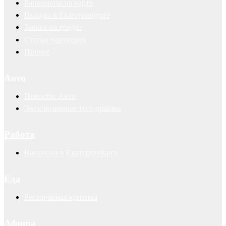
Банкоматы на карте
Вклады в Екатеринбурге
Заявка на кредит
Статьи партнеров
Прочее
Авто
Новости. Авто
Эксклюзивные тест-драйвы
Работа
Вакансии в Екатеринбурге
Еда
Ресторанная критика
Афиша