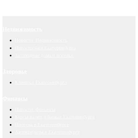
Недвижимость
Новости. Недвижимость
Новостройки Екатеринбурга
Загородные дома и поселки
Здоровье
Клиники Екатеринбурга
Финансы
Новости. Финансы
Курсы валют в банках Екатеринбурга
Ипотека в Екатеринбурге
Автокредиты в Екатеринбурге