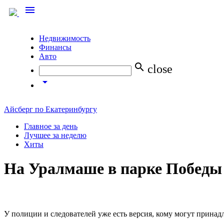
menu
Недвижимость
Финансы
Авто
search
close
arrow_drop_down
Айсберг по Екатеринбургу
Главное за день
Лучшее за неделю
Хиты
На Уралмаше в парке Победы
У полиции и следователей уже есть версия, кому могут принадл