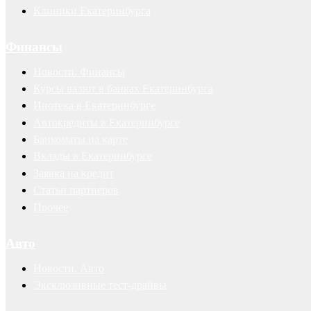
Клиники Екатеринбурга
Финансы
Новости. Финансы
Курсы валют в банках Екатеринбурга
Ипотека в Екатеринбурге
Автокредиты в Екатеринбурге
Банкоматы на карте
Вклады в Екатеринбурге
Заявка на кредит
Статьи партнеров
Прочее
Авто
Новости. Авто
Эксклюзивные тест-драйвы