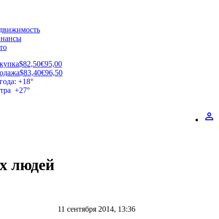
движимость
нансы
то
купка
$82,50
€95,00
одажа
$83,40
€96,50
года: +18°
втра +27°
perm_identity
х людей
11 сентября 2014, 13:36