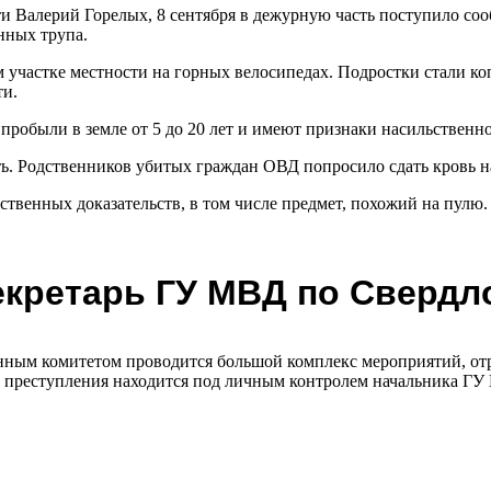
 Валерий Горелых, 8 сентября в дежурную часть поступило сооб
нных трупа.
м участке местности на горных велосипедах. Подростки стали ко
ти.
обыли в земле от 5 до 20 лет и имеют признаки насильственно
ть. Родственников убитых граждан ОВД попросило сдать кровь 
ественных доказательств, в том числе предмет, похожий на пул
екретарь ГУ МВД по Свердл
нным комитетом проводится большой комплекс мероприятий, отр
 преступления находится под личным контролем начальника ГУ 