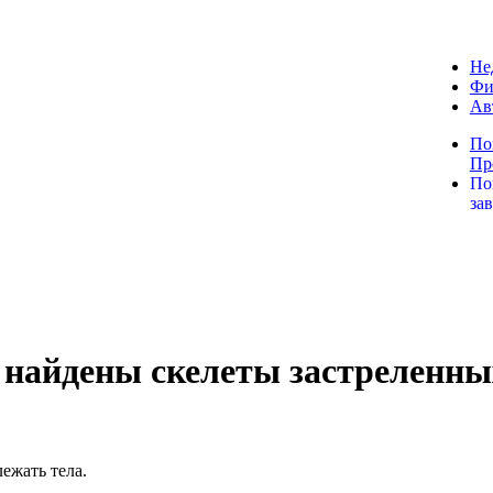
Не
Фи
Ав
По
Пр
По
за
 найдены скелеты застреленны
ежать тела.