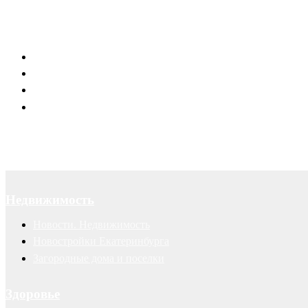
Юридическое обслуживание
Договоры
Суды
Авторские права
Недвижимость
Новости. Недвижимость
Новостройки Екатеринбурга
Загородные дома и поселки
Здоровье