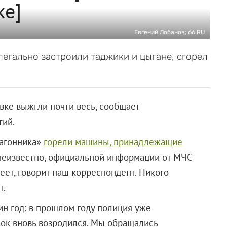
ке]
Евгений Лобанов; 66.RU
егально застроили таджики и цыгане, сгорел
вке выжгли почти весь, сообщает
тий.
Вагонника»
горели машины, принадлежащие
 неизвестно, официальной информации от МЧС
еет, говорит наш корреспондент. Никого
т.
н год: в прошлом году полиция уже
лок вновь возродился. Мы обращались