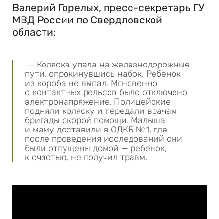
Валерий Горелых, пресс-секретарь ГУ
МВД России по Свердловской
области:
— Коляска упала на железнодорожные
пути, опрокинувшись набок. Ребенок
из короба не выпал. Мгновенно
с контактных рельсов было отключено
электронапряжение. Полицейские
подняли коляску и передали врачам
бригады скорой помощи. Малыша
и маму доставили в ОДКБ №1, где
после проведения исследований они
были отпущены домой — ребенок,
к счастью, не получил травм.