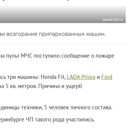
архив 66.ru
чаи возгорания припаркованных машин.
и на пульт МЧС поступило сообщение о пожаре
ь три машины: Honda Fit,
LADA Priora
и
Ford
а 5 кв. метров.
Причина и ущерб
диницы техники, 5 человек личного состава.
катеринбурге ЧП такого рода участились.