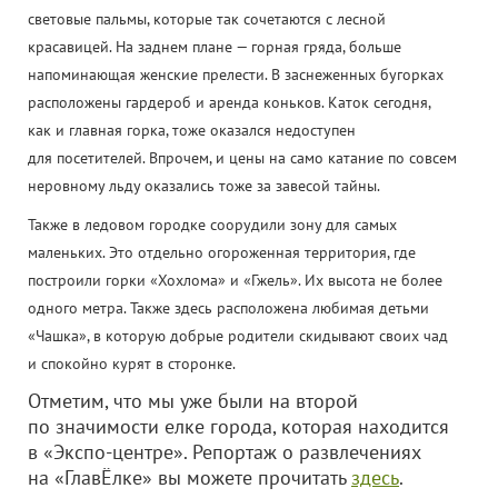
световые пальмы, которые так сочетаются с лесной
красавицей
. На заднем плане —
горная гряда, больше
напоминающая женские прелести. В заснеженных бугорках
расположены гардероб и аренда коньков. Каток сегодня,
как и главная горка, тоже оказался недоступен
для посетителей. Впрочем, и цены на само катание по совсем
неровному льду оказались тоже за завесой тайны.
Также в ледовом городке соорудили зону для самых
маленьких. Это отдельно огороженная территория, где
построили горки «Хохлома» и «Гжель». Их высота не более
одного метра. Также здесь расположена любимая детьми
«Чашка», в которую добрые родители скидывают своих чад
и спокойно курят в сторонке.
Отметим, что мы уже были на второй
по значимости елке города, которая находится
в «Экспо-центре». Репортаж о развлечениях
на «ГлавЁлке» вы можете прочитать
здесь
.