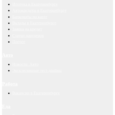
Ипотека в Екатеринбурге
Автокредиты в Екатеринбурге
Банкоматы на карте
Вклады в Екатеринбурге
Заявка на кредит
Статьи партнеров
Прочее
Авто
Новости. Авто
Эксклюзивные тест-драйвы
Работа
Вакансии в Екатеринбурге
Еда