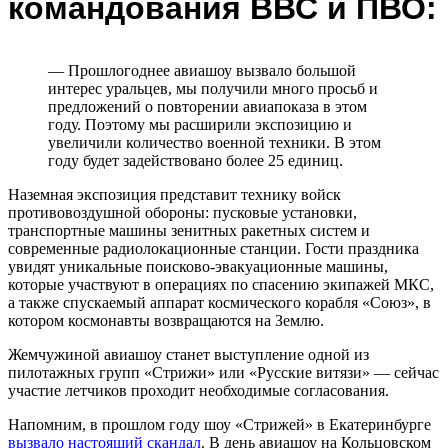
командования ВВС и ПВО:
— Прошлогоднее авиашоу вызвало большой
интерес уральцев, мы получили много просьб и
предложений о повторении авиапоказа в этом
году. Поэтому мы расширили экспозицию и
увеличили количество военной техники. В этом
году будет задействовано более 25 единиц.
Наземная экспозиция представит технику войск
противовоздушной обороны: пусковые установки,
транспортные машины зенитных ракетных систем и
современные радиолокационные станции. Гости праздника
увидят уникальные поисково-эвакуационные машины,
которые участвуют в операциях по спасению экипажей МКС,
а также спускаемый аппарат космического корабля «Союз», в
котором космонавты возвращаются на Землю.
Жемчужиной авиашоу станет выступление одной из
пилотажных групп «Стрижи» или «Русские витязи» — сейчас
участие летчиков проходит необходимые согласования.
Напомним, в прошлом году шоу «Стрижей» в Екатеринбурге
вызвало настоящий скандал
. В день авиашоу на Кольцовском