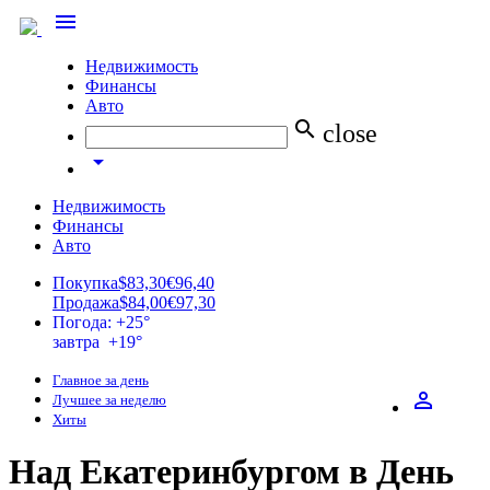
menu
Недвижимость
Финансы
Авто
search
close
arrow_drop_down
Недвижимость
Финансы
Авто
Покупка
$83,30
€96,40
Продажа
$84,00
€97,30
Погода: +25°
завтра +19°
Главное за день
perm_identity
Лучшее за неделю
Хиты
Над Екатеринбургом в День