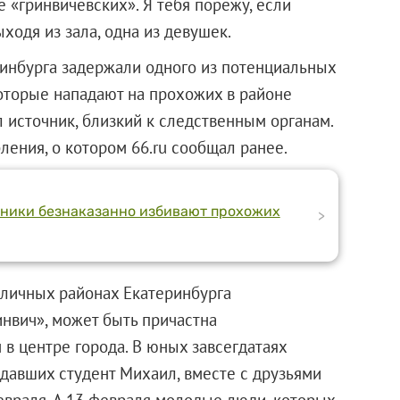
е «гринвичевских». Я тебя порежу, если
ыходя из зала, одна из девушек.
инбурга задержали одного из потенциальных
оторые нападают на прохожих в районе
л источник, близкий к следственным органам.
ения, о котором 66.ru сообщал ранее.
пники безнаказанно избивают прохожих
>
зличных районах Екатеринбурга
нвич», может быть причастна
в центре города. В юных завсегдатаях
адавших студент Михаил, вместе с друзьями
евраля. А 13 февраля молодые люди, которых