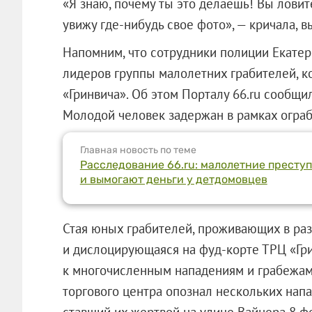
«Я знаю, почему ты это делаешь! Вы ловит
увижу где-нибудь свое фото», — кричала, в
Напомним, что сотрудники полиции Екатер
лидеров группы малолетних грабителей, к
«Гринвича». Об этом Порталу 66.ru сообщи
Молодой человек задержан в рамках ограбл
Главная новость по теме
Расследование 66.ru: малолетние престу
и вымогают деньги у детдомовцев
Стая юных грабителей, проживающих в ра
и дислоцирующаяся на фуд-корте ТРЦ «Гри
к многочисленным нападениям и грабежам 
торгового центра опознал нескольких нап
ставший их жертвой на улице Вайнера 8 ф