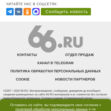
ЧИТАЙТЕ НАС В СОЦСЕТЯХ:
Сообщить новость
КОНТАКТЫ
ОТДЕЛ ПРОДАЖ
КАНАЛ В TELEGRAM
ПОЛИТИКА ОБРАБОТКИ ПЕРСОНАЛЬНЫХ ДАННЫХ
COOKIE
НОВОСТИ ПАРТНЕРОВ
©2007—2026 66.RU. Воспроизведение, сообщение, доведение до всеобщего
сведения размещенных на сайте 66.RU материалов и их элементов без согласия
правообладателя запрещено. Сетевое издание «Современный портал
Екатеринбурга — «66.ru» (18+) зарегистрировано Федеральной службой по
Оставаясь на сайте, вы подтверждаете свое согласие с
надзору в сфере связи, информационных технологий и массовых коммуникаций
политикой обработки персональных данных
и на
(Роскомнадзор). Регистрационный номер ЭЛ № ФС 77 - 76634 от 02.09.2019