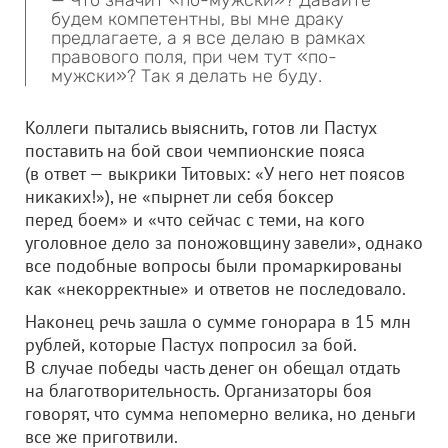
— Что значит «по-мужски»? Давайте
будем компетентны, вы мне драку
предлагаете, а я все делаю в рамках
правового поля, при чем тут «по-
мужски»? Так я делать не буду.
Коллеги пытались выяснить, готов ли Пастух
поставить на бой свои чемпионские пояса
(в ответ — выкрики Титовых: «У него нет поясов
никаких!»), не «пырнет ли себя боксер
перед боем» и «что сейчас с теми, на кого
уголовное дело за поножовщину завели», однако
все подобные вопросы были промаркированы
как «некорректные» и ответов не последовало.
Наконец речь зашла о сумме гонорара в 15 млн
рублей, которые Пастух попросил за бой.
В случае победы часть денег он обещал отдать
на благотворительность. Организаторы боя
говорят, что сумма непомерно велика, но деньги
все же приготвили.