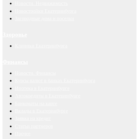
Новости. Недвижимость
Новостройки Екатеринбурга
Загородные дома и поселки
Здоровье
Клиники Екатеринбурга
Финансы
Новости. Финансы
Курсы валют в банках Екатеринбурга
Ипотека в Екатеринбурге
Автокредиты в Екатеринбурге
Банкоматы на карте
Вклады в Екатеринбурге
Заявка на кредит
Статьи партнеров
Прочее