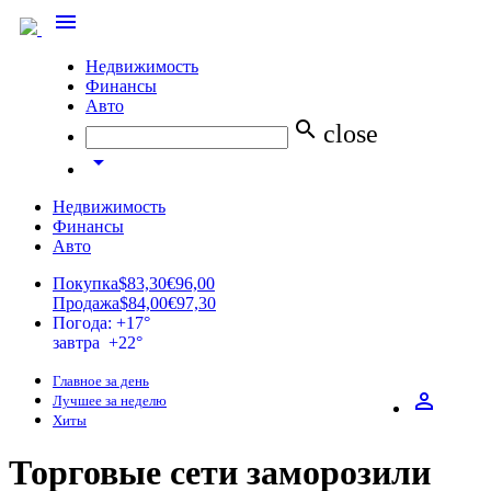
menu
Недвижимость
Финансы
Авто
search
close
arrow_drop_down
Недвижимость
Финансы
Авто
Покупка
$83,30
€96,00
Продажа
$84,00
€97,30
Погода: +17°
завтра +22°
Главное за день
perm_identity
Лучшее за неделю
Хиты
Торговые сети заморозили