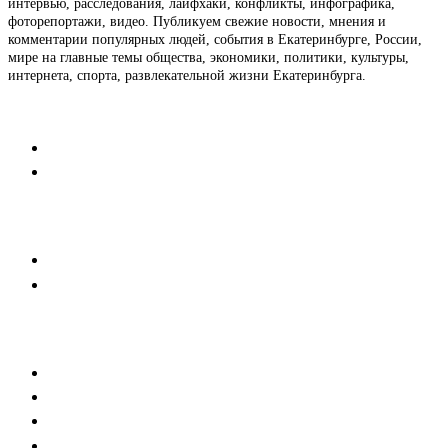
интервью, расследования, лайфхаки, конфликты, инфографика,
фоторепортажи, видео. Публикуем свежие новости, мнения и
комментарии популярных людей, события в Екатеринбурге, России,
мире на главные темы общества, экономики, политики, культуры,
интернета, спорта, развлекательной жизни Екатеринбурга.
Контакты
Редакция
Коммерческий отдел
Напишите нам
Мобильная версия
Пользовательское соглашение
Реклама
Медиакит
Баннерная реклама
Текстовые форматы
Тех. требования к баннерам