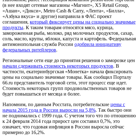
(в нее входят сетевые магазины «Магнит», X5 Retail Group,
«Ашан», «Дикси», Metro Cash & Carry, «Лента», «Билла»,
«Азбука вкуса» и другие) направила в ФАС проект
соглашения,
который фиксирует цены на социально значимые
продукты
. К таким товарам относятся мясо, курица,
замороженная рыба, молоко, ряд молочных продуктов, сахар,
соль, масло, крупы, яблоки, капуста и картофель. Федеральная
антимонопольная служба России
одобрила инициативу
федеральных ритейлеров
.
Региональные сети еще до принятия решения о заморозке цен
начали сдерживать стоимость некоторых продуктов
. В
частности, екатеринбургская «Монетка» начала фиксировать
цены на социально значимые товары. Как сообщил Порталу
66.ru представитель торговой сети, этот процесс еще идет.
Стоимость некоторых групп продовольственных товаров не
будет повышаться от месяца и более.
Напомним, по данным Росстата, потребительские
цены с
начала 2015 года в России выросли на 5,8%
. Так быстро они
не поднимались с 1999 года. С учетом того что по отношению
к 24 февраля 2014 года прирост цен составил 0,7%, это
означает, что годовая инфляция в России выросла сейчас
примерно до 16,2%.