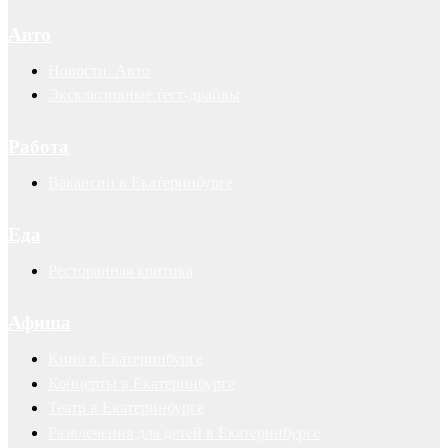
Авто
Новости. Авто
Эксклюзивные тест-драйвы
Работа
Вакансии в Екатеринбурге
Еда
Ресторанная критика
Афиша
Кино в Екатеринбурге
Концерты в Екатеринбурге
Театр в Екатеринбурге
Развлечения для детей в Екатеринбурге