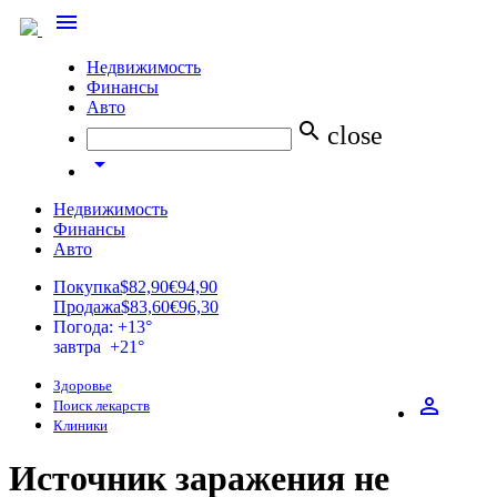
menu
Недвижимость
Финансы
Авто
search
close
arrow_drop_down
Недвижимость
Финансы
Авто
Покупка
$82,90
€94,90
Продажа
$83,60
€96,30
Погода: +13°
завтра +21°
Здоровье
perm_identity
Поиск лекарств
Клиники
Источник заражения не