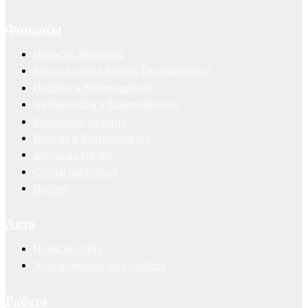
Финансы
Новости. Финансы
Курсы валют в банках Екатеринбурга
Ипотека в Екатеринбурге
Автокредиты в Екатеринбурге
Банкоматы на карте
Вклады в Екатеринбурге
Заявка на кредит
Статьи партнеров
Прочее
Авто
Новости. Авто
Эксклюзивные тест-драйвы
Работа