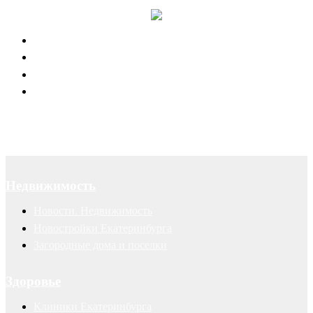
Юридическое обслуживание
Договоры
Суды
Авторские права
Недвижимость
Новости. Недвижимость
Новостройки Екатеринбурга
Загородные дома и поселки
Здоровье
Клиники Екатеринбурга