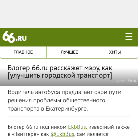
☰
ГЛАВНОЕ
ЛУЧШЕЕ
ХИТЫ
Блогер 66.ru расскажет мэру, как
[улучшить городской транспорт]
архив 66.ru
Водитель автобуса предлагает свои пути
решения проблемы общественного
транспорта в Екатеринбурге.
Блогер 66.ru под ником
EkbBus,
известный также
в «Твиттере» как
@EkbBus
, сам является